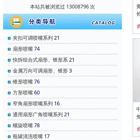
本站共被浏览过 13008796 次
夹扣可调喷嘴系列
21
扇形喷嘴
74
快拆组合式扇形、锥形系
21
金属万向可调扇形、锥形
3
锥形喷嘴
76
方形喷嘴
60
窄角扇形喷嘴系列
16
通用扇形广角喷嘴系列
21
螺旋喷嘴
78
瓶罐清洗喷嘴
17