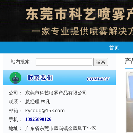
首页
产
站内搜索：
公司：
东莞市科艺喷雾产品有限公司
联系：
总经理 林凡
邮箱：
kycodg@163.com
手机：
13925890126
地址：
广东省东莞市凤岗镇金凤凰工业区