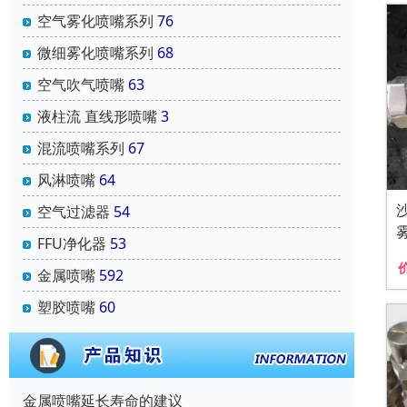
空气雾化喷嘴系列
76
微细雾化喷嘴系列
68
空气吹气喷嘴
63
液柱流 直线形喷嘴
3
混流喷嘴系列
67
风淋喷嘴
64
空气过滤器
54
FFU净化器
53
金属喷嘴
592
塑胶喷嘴
60
金属喷嘴延长寿命的建议