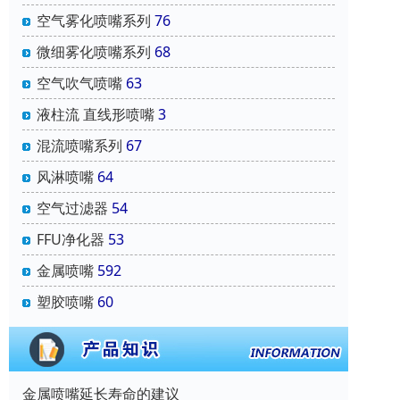
空气雾化喷嘴系列
76
微细雾化喷嘴系列
68
空气吹气喷嘴
63
液柱流 直线形喷嘴
3
混流喷嘴系列
67
风淋喷嘴
64
空气过滤器
54
FFU净化器
53
金属喷嘴
592
塑胶喷嘴
60
金属喷嘴延长寿命的建议