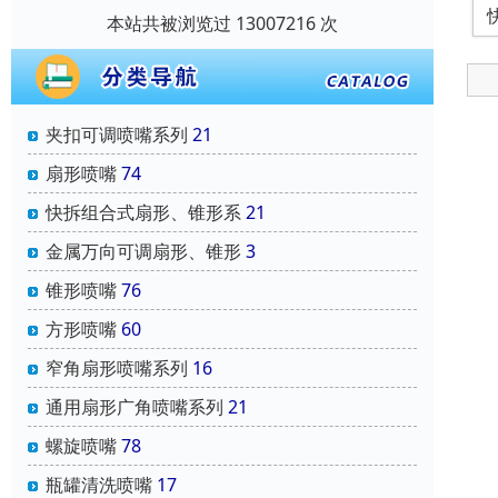
本站共被浏览过 13007216 次
夹扣可调喷嘴系列
21
扇形喷嘴
74
快拆组合式扇形、锥形系
21
金属万向可调扇形、锥形
3
锥形喷嘴
76
方形喷嘴
60
窄角扇形喷嘴系列
16
通用扇形广角喷嘴系列
21
螺旋喷嘴
78
瓶罐清洗喷嘴
17