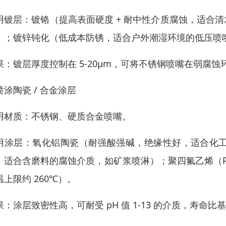
用镀层：镀铬（提高表面硬度 + 耐中性介质腐蚀，适合
）；镀锌钝化（低成本防锈，适合户外潮湿环境的低压喷
果：镀层厚度控制在 5-20μm，可将不锈钢喷嘴在弱腐蚀环
喷涂陶瓷 / 合金涂层
用材质：不锈钢、硬质合金喷嘴。
用涂层：氧化铝陶瓷（耐强酸强碱，绝缘性好，适合化工脱
，适合含磨料的腐蚀介质，如矿浆喷淋）；聚四氟乙烯（P
温上限约 260℃）。
果：涂层致密性高，可耐受 pH 值 1-13 的介质，寿命比基材