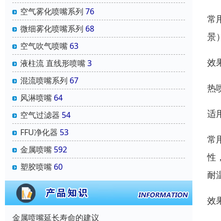
空气雾化喷嘴系列
76
常
微细雾化喷嘴系列
68
景
空气吹气喷嘴
63
效
液柱流 直线形喷嘴
3
混流喷嘴系列
67
热
风淋喷嘴
64
适
空气过滤器
54
FFU净化器
53
常
金属喷嘴
592
性
塑胶喷嘴
60
耐
效
金属喷嘴延长寿命的建议