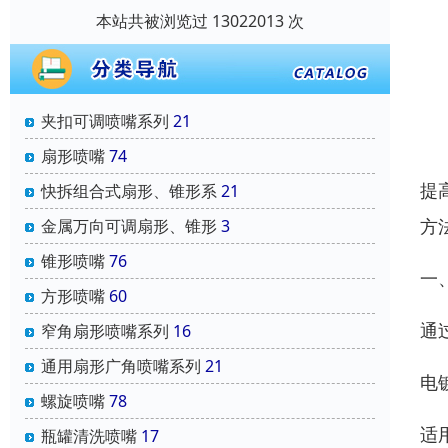
本站共被浏览过 13022013 次
夹扣可调喷嘴系列
21
扇形喷嘴
74
提
快拆组合式扇形、锥形系
21
方
金属万向可调扇形、锥形
3
锥形喷嘴
76
一
方形喷嘴
60
通
窄角扇形喷嘴系列
16
通用扇形广角喷嘴系列
21
电
螺旋喷嘴
78
适
瓶罐清洗喷嘴
17