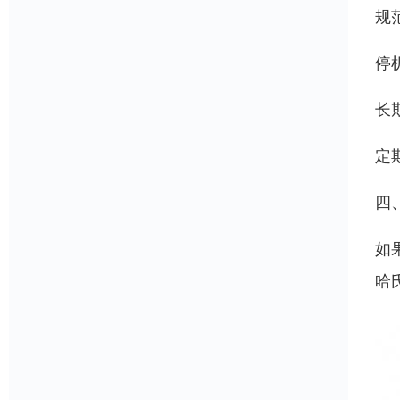
规
停
长
定
四
如
哈