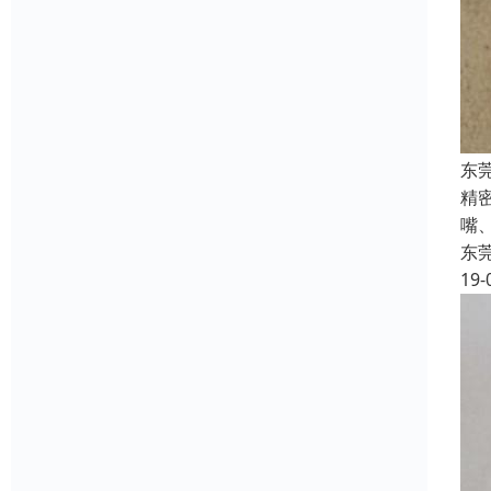
东
精
嘴
东
19-