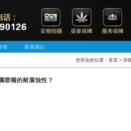
有答
联系我们
您所在的位置：
首页
> 详
属喷嘴的耐腐蚀性？