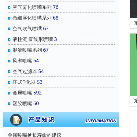
空气雾化喷嘴系列
76
微细雾化喷嘴系列
68
空气吹气喷嘴
63
液柱流 直线形喷嘴
3
混流喷嘴系列
67
风淋喷嘴
64
空气过滤器
54
FFU净化器
53
金属喷嘴
592
塑胶喷嘴
60
金属喷嘴延长寿命的建议