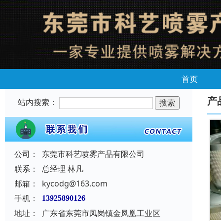
首页
产
站内搜索：
公司：
东莞市科艺喷雾产品有限公司
联系：
总经理 林凡
邮箱：
kycodg@163.com
手机：
13925890126
地址：
广东省东莞市凤岗镇金凤凰工业区