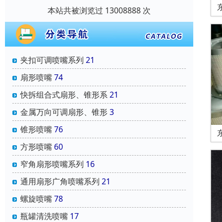
本站共被浏览过 13008888 次
夹扣可调喷嘴系列
21
扇形喷嘴
74
快拆组合式扇形、锥形系
21
金属万向可调扇形、锥形
3
锥形喷嘴
76
方形喷嘴
60
窄角扇形喷嘴系列
16
通用扇形广角喷嘴系列
21
螺旋喷嘴
78
瓶罐清洗喷嘴
17