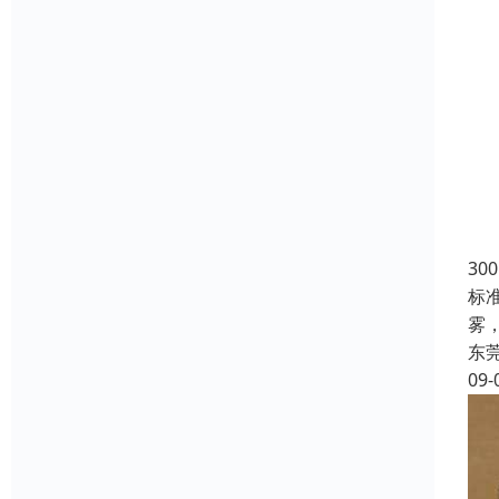
30
标
雾
东
09-