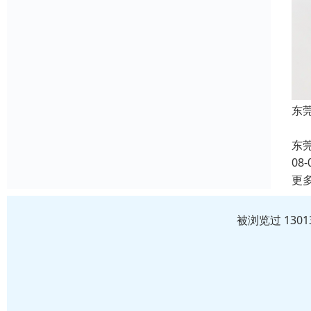
东
东
08-
更
被浏览过 130