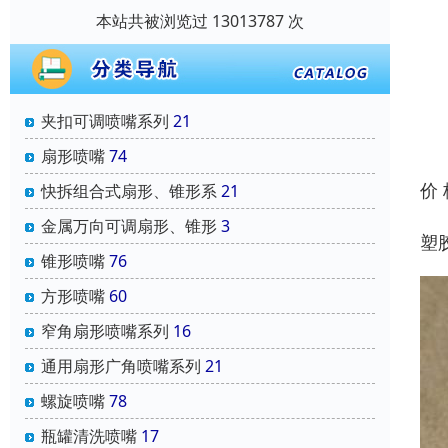
本站共被浏览过 13013787 次
夹扣可调喷嘴系列
21
扇形喷嘴
74
价
快拆组合式扇形、锥形系
21
金属万向可调扇形、锥形
3
塑
锥形喷嘴
76
方形喷嘴
60
窄角扇形喷嘴系列
16
通用扇形广角喷嘴系列
21
螺旋喷嘴
78
瓶罐清洗喷嘴
17