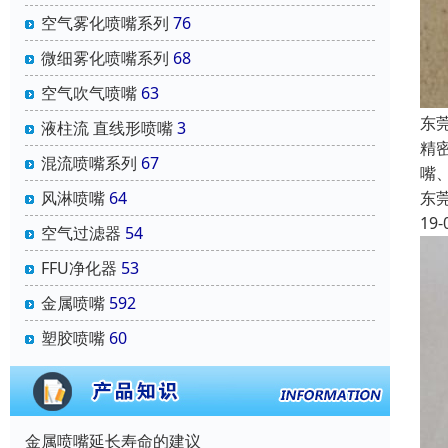
空气雾化喷嘴系列
76
微细雾化喷嘴系列
68
空气吹气喷嘴
63
东
液柱流 直线形喷嘴
3
精
混流喷嘴系列
67
嘴
东
风淋喷嘴
64
19-
空气过滤器
54
FFU净化器
53
金属喷嘴
592
塑胶喷嘴
60
金属喷嘴延长寿命的建议