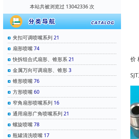
本站共被浏览过 13042336 次
夹扣可调喷嘴系列
21
扇形喷嘴
74
价
快拆组合式扇形、锥形系
21
金属万向可调扇形、锥形
3
S
锥形喷嘴
76
方形喷嘴
60
窄角扇形喷嘴系列
16
通用扇形广角喷嘴系列
21
螺旋喷嘴
78
瓶罐清洗喷嘴
17