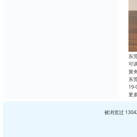
东
可
簧
东
19-
更
被浏览过 130