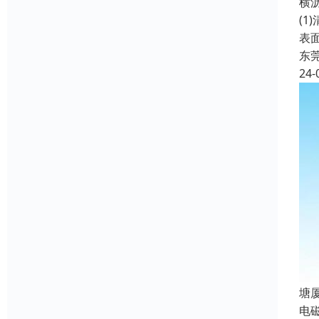
‌
(
表
东
24-
‌
电