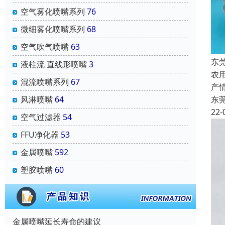
空气雾化喷嘴系列
76
微细雾化喷嘴系列
68
空气吹气喷嘴
63
东
液柱流 直线形喷嘴
3
农
混流喷嘴系列
67
产
东
风淋喷嘴
64
22-
空气过滤器
54
FFU净化器
53
金属喷嘴
592
塑胶喷嘴
60
金属喷嘴延长寿命的建议