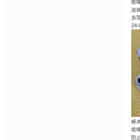
喷
连
东
24-
‌
喷
防