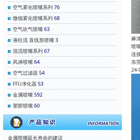
空气雾化喷嘴系列
76
微细雾化喷嘴系列
68
空气吹气喷嘴
63
‌
液柱流 直线形喷嘴
3
喷
混流喷嘴系列
67
连
东
风淋喷嘴
64
24-
空气过滤器
54
FFU净化器
53
金属喷嘴
592
塑胶喷嘴
60
金属喷嘴延长寿命的建议