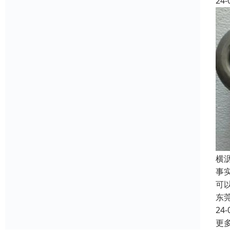
24-
‌
事
可
东
24-
更