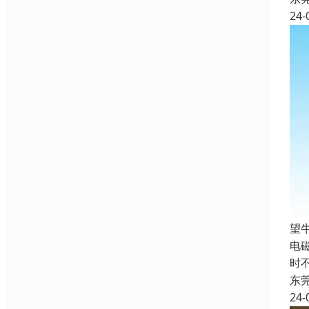
24-
‌
电
时
东
24-