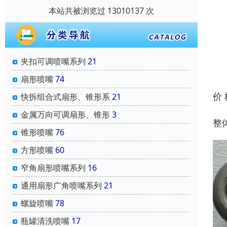
本站共被浏览过 13010137 次
夹扣可调喷嘴系列
21
扇形喷嘴
74
价
快拆组合式扇形、锥形系
21
金属万向可调扇形、锥形
3
整
锥形喷嘴
76
方形喷嘴
60
窄角扇形喷嘴系列
16
通用扇形广角喷嘴系列
21
螺旋喷嘴
78
瓶罐清洗喷嘴
17