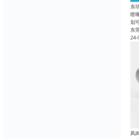
‌
喷
划
东
24-
‌