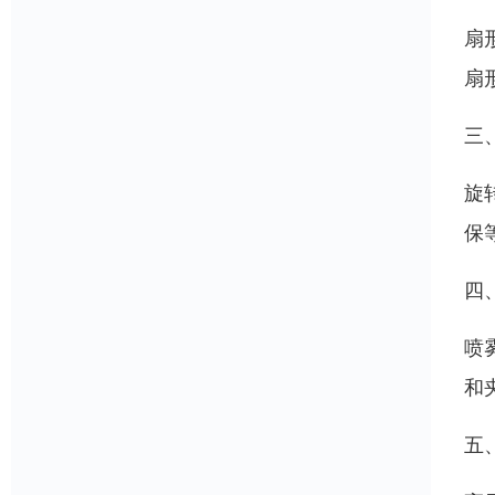
扇
扇
三
旋
保
四
喷
和
五