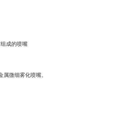
芯组成的喷嘴
金属微细雾化喷嘴。