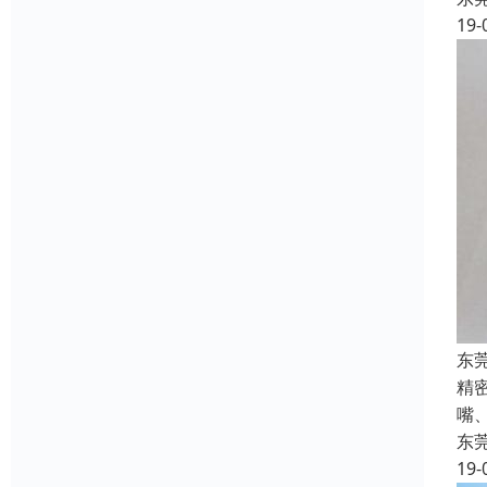
19-
东
精
嘴
东
19-