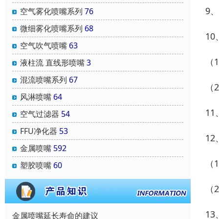
9
空气雾化喷嘴系列
76
微细雾化喷嘴系列
68
1
空气吹气喷嘴
63
（
液柱流 直线形喷嘴
3
混流喷嘴系列
67
（
风淋喷嘴
64
1
空气过滤器
54
FFU净化器
53
1
金属喷嘴
592
（
塑胶喷嘴
60
（
1
金属喷嘴延长寿命的建议