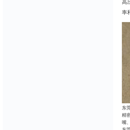
高
率
东
精
嘴
东