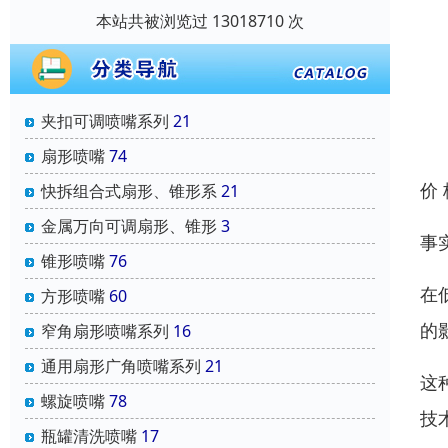
本站共被浏览过 13018710 次
夹扣可调喷嘴系列
21
扇形喷嘴
74
价
快拆组合式扇形、锥形系
21
金属万向可调扇形、锥形
3
事
锥形喷嘴
76
在
方形喷嘴
60
的
窄角扇形喷嘴系列
16
通用扇形广角喷嘴系列
21
这
螺旋喷嘴
78
技
瓶罐清洗喷嘴
17