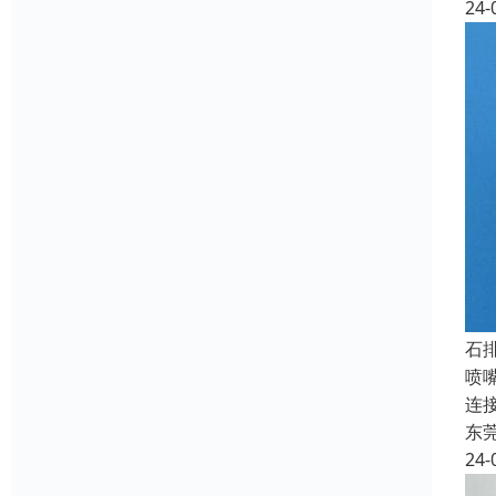
24-
‌
喷
连
东
24-