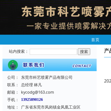
首页
产
站内搜索：
公司：
东莞市科艺喷雾产品有限公司
20
联系：
总经理 林凡
邮箱：
kycodg@163.com
手机：
13925890126
地址：
广东省东莞市凤岗镇金凤凰工业区