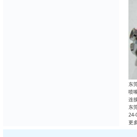
东
喷
连
东
24-
更