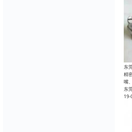
东
精
嘴
东
19-