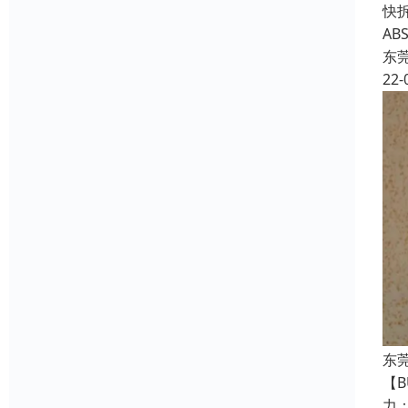
快
A
东
22-
东
【B
力：