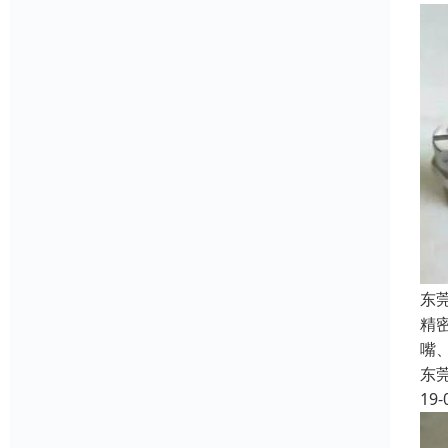
东
精
嘴
东
19-