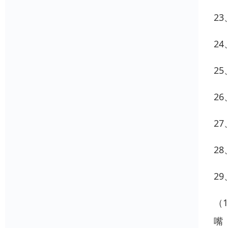
2
2
2
2
2
2
2
（
嘴