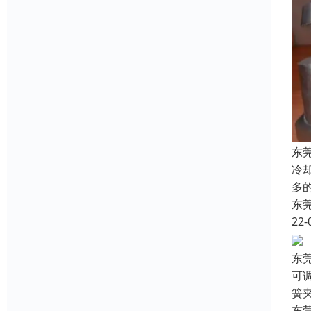
东
冷
多
东
22-
东
可
簧
东