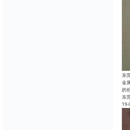
东
金
的
东
19-